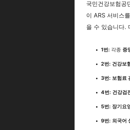
국민건강보험공단
이 ARS 서비스
을 수 있습니다.
1번:
각종
증
2번:
건강보험
3번:
보험료 
4번:
건강검진
5번:
장기요양
9번:
외국어 