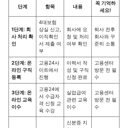
꼭 기억하
단계
항목
내용
세요!
4대보험
1단계: 회
상실 신고,
회사에 요
퇴사 전후
사 처리 확
이직확인
청 및 처리
회사와 꾸
인
서 제출 여
여부 확인
준히 소통
부
2단계: 온
고용24사
이력서 작
고용센터
라인 구직
이트에서
성 및 구직
방문 전 필
등록
진행
신청 완료
수
고용24에
3단계: 온
실업급여
고용센터
서 수급자
라인 교육
관련 교육
방문 전 필
격 신청 교
이수
이수
수
육 수강
신분증 지