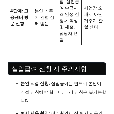
참, 실업급
여 수급자
사업장 소
4단계: 고
본인 거주
격 인정 신
재지 아닌
용센터 방
지 관할 센
청서 작성
거주지 관
문 신청
터 방문
및 제출,
할 센터
담당자 면
담
실업급여 신청 시 주의사항
본인 직접 신청:
실업급여는 반드시 본인이
직접 신청해야 합니다. 대리 신청은 불가능합
니다.
퇴사 사유 확인:
이직확인서 상 퇴사 사유가