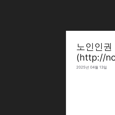
Skip
to
content
노인인권
(http://n
2025년 04월 13일