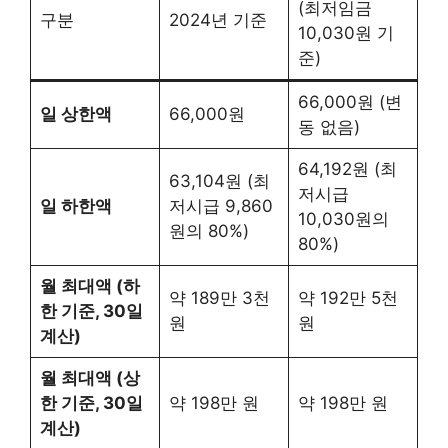
(최저임금
구분
2024년 기준
10,030원 기
준)
66,000원 (변
일 상한액
66,000원
동 없음)
64,192원 (최
63,104원 (최
저시급
일 하한액
저시급 9,860
10,030원의
원의 80%)
80%)
월 최대액 (하
약 189만 3천
약 192만 5천
한 기준, 30일
원
원
계산)
월 최대액 (상
한 기준, 30일
약 198만 원
약 198만 원
계산)