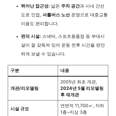
뛰어난 접근성:
넓은
주차 공간
과 시내 간선
도로 인접,
셔틀버스 노선
운영으로 대중교통
이용도 편리합니다.
편의 시설:
스낵바, 스포츠용품점 등 부대시
설이 잘 갖춰져 있어 운동 전후 시간을 편안
하게 보낼 수 있습니다.
구분
내용
2005년 최초 개관,
개관/리모델링
2024년 5월 리모델링
후 재개관
연면적 11,700㎡, 지하
시설 규모
1층~지상 3층