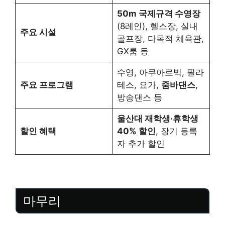
50m 국제규격 수영장
(8레인), 헬스장, 실내
주요 시설
골프장, 다목적 체육관,
GX룸 등
수영, 아쿠아로빅, 필라
주요 프로그램
테스, 요가,
줌바댄스
,
방송댄스 등
울산대 재학생·휴학생
할인 혜택
40% 할인
, 장기 등록
자 추가 할인
마무리