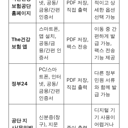
넷, 공동/
PDF 저장,
적이고 상
보험공단
금융/간편
직접 출력
세한 옵션
홈페이지
인증서
선택 가능
스마트폰,
이동 중 간
앱 설치,
편하게 발
The건강
PDF 저장,
공동/금
급 가능,
보험 앱
팩스 전송
융/간편 인
팩스 전송
증서
기능 제공
PC/스마
다른 정부
트폰, 인터
PDF 저장,
민원 서류
정부24
넷, 공동/
직접 출력
와 함께 발
금융/간편
급 가능
인증서
디지털 기
신분증(창
기 사용이
공단 지
구), 지문
어렵거나
사/무인발
종이 출력