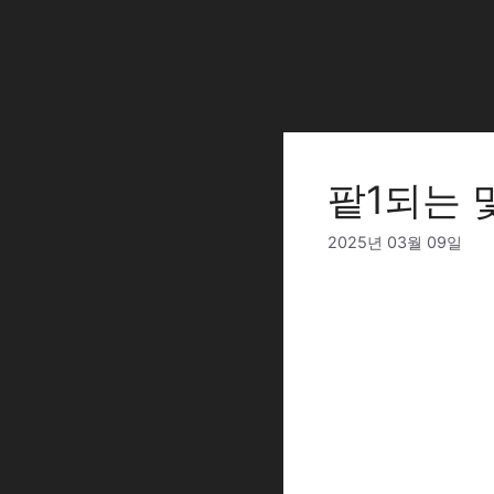
Skip
to
content
팥1되는 
2025년 03월 09일