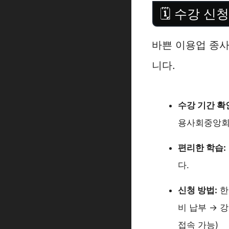
🗓️ 수강 
바쁜 이용업 종
니다.
수강 기간 확
용사회중앙회
편리한 학습:
다.
신청 방법:
한
비 납부 → 강
접속 가능)